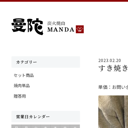
2023.02.20
カテゴリー
すき焼
セット商品
焼肉単品
単価：お問い
贈答用
営業日カレンダー
日
月
火
水
木
金
土